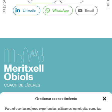
LinkedIn
WhatsApp
Email
Coach, Autora y Formadora en
Gestionar consentimiento
Coaching, Inteligencia Emocional y Liderazgo
Para ofrecer las mejores experiencias, utilizamos tecnologías como las