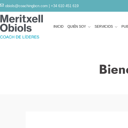
obiols@coachingbcn.com
| +34 610 451 619
INICIO
QUIÉN SOY
SERVICIOS
PUB
Bien