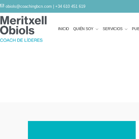
obiols@coachingbcn.com
| +34 610 451 619
INICIO
QUIÉN SOY
SERVICIOS
PUB