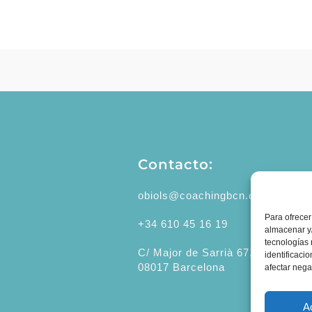
Contacto:
obiols@coachingbcn.com
Para ofrecer
+34 610 45 16 19
almacenar y/
tecnologías
C/ Major de Sarrià 67, 1º 2ª
identificaci
08017 Barcelona
afectar nega
A