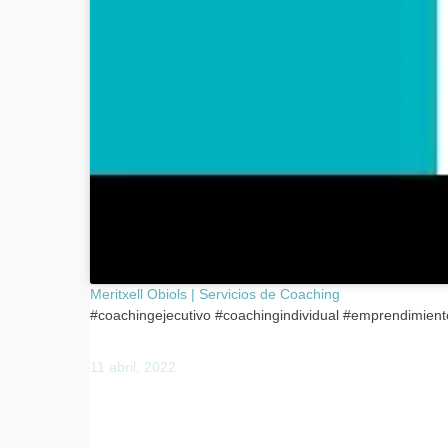
Meritxell Obiols | Servicios de Coaching
#coachingejecutivo #coachingindividual #emprendimient
11 abril, 2022