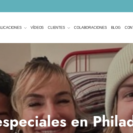
LICACIONES
VÍDEOS
CLIENTES
COLABORACIONES
BLOG
CON
speciales en Philad