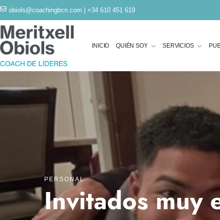
obiols@coachingbcn.com
| +34 610 451 619
INICIO
QUIÉN SOY
SERVICIOS
PUB
PERSONAL
Invitados muy e