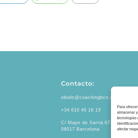
Contacto:
obiols@coachingbcn.com
Para ofrecer
+34 610 45 16 19
almacenar y/
tecnologías
C/ Major de Sarrià 67, 1º 2ª
identificaci
08017 Barcelona
afectar nega