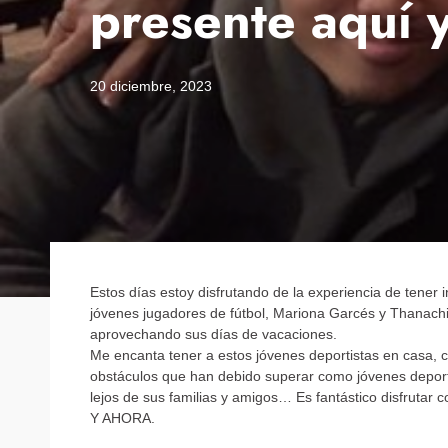
presente aquí 
20 diciembre, 2023
Estos días estoy disfrutando de la experiencia de tener
jóvenes jugadores de fútbol, Mariona Garcés y Thanach
aprovechando sus días de vacaciones.
Me encanta tener a estos jóvenes deportistas en casa, co
obstáculos que han debido superar como jóvenes deportist
lejos de sus familias y amigos… Es fantástico disfruta
Y AHORA.