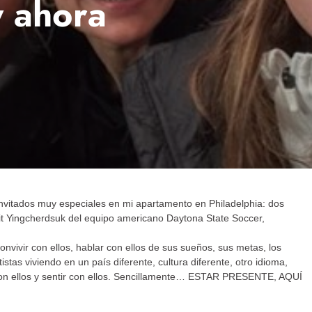
y ahora
 invitados muy especiales en mi apartamento en Philadelphia: dos
it Yingcherdsuk del equipo americano Daytona State Soccer,
nvivir con ellos, hablar con ellos de sus sueños, sus metas, los
as viviendo en un país diferente, cultura diferente, otro idioma,
r con ellos y sentir con ellos. Sencillamente… ESTAR PRESENTE, AQUÍ