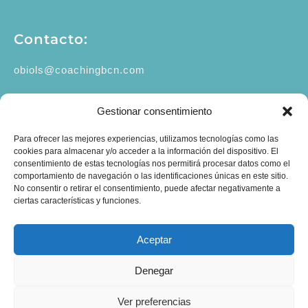
Contacto:
obiols@coachingbcn.com
+34 610 45 16 19
Gestionar consentimiento
C/ Major de Sarrià 67, 1º 2ª
Para ofrecer las mejores experiencias, utilizamos tecnologías como las
08017 Barcelona
cookies para almacenar y/o acceder a la información del dispositivo. El
consentimiento de estas tecnologías nos permitirá procesar datos como el
comportamiento de navegación o las identificaciones únicas en este sitio.
No consentir o retirar el consentimiento, puede afectar negativamente a
ciertas características y funciones.
Aceptar
Denegar
Ver preferencias