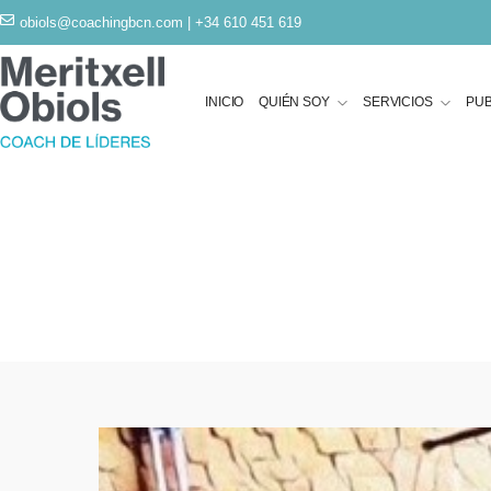
obiols@coachingbcn.com
| +34 610 451 619
INICIO
QUIÉN SOY
SERVICIOS
PUB