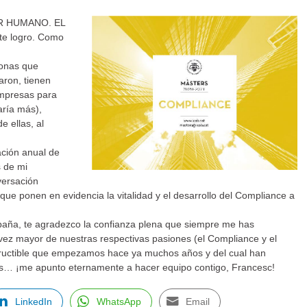
TOR HUMANO. EL
te logro. Como
sonas que
aron, tienen
empresas para
aría más),
 ellas, al
ción anual de
s de mi
versación
ue ponen en evidencia la vitalidad y el desarrollo del Compliance a
paña, te agradezco la confianza plena que siempre me has
vez mayor de nuestras respectivas pasiones (el Compliance y el
tructible que empezamos hace ya muchos años y del cual han
les… ¡me apunto eternamente a hacer equipo contigo, Francesc!
LinkedIn
WhatsApp
Email