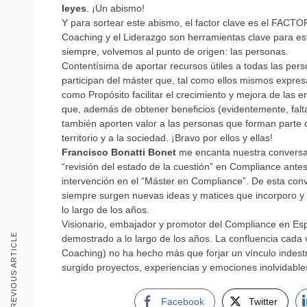
leyes
. ¡Un abismo!
Y para sortear este abismo, el factor clave es el FAC
Coaching y el Liderazgo son herramientas clave para es
siempre, volvemos al punto de origen: las personas.
Contentísima de aportar recursos útiles a todas las per
participan del máster que, tal como ellos mismos expres
como Propósito facilitar el crecimiento y mejora de las 
que, además de obtener beneficios (evidentemente, falt
también aporten valor a las personas que forman parte de
territorio y a la sociedad. ¡Bravo por ellos y ellas!
Francisco Bonatti Bonet
me encanta nuestra conversa
“revisión del estado de la cuestión” en Compliance ante
intervención en el “Máster en Compliance”. De esta con
siempre surgen nuevas ideas y matices que incorporo y q
lo largo de los años.
Visionario, embajador y promotor del Compliance en Es
PREVIOUS ARTICLE
demostrado a lo largo de los años. La confluencia cada 
Coaching) no ha hecho más que forjar un vínculo indes
surgido proyectos, experiencias y emociones inolvidab
Facebook
Twitter