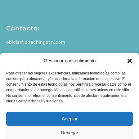
Contacto:
obiols@coachingbcn.com
+34 610 45 16 19
Gestionar consentimiento
C/ Major de Sarrià 67, 1º 2ª
Para ofrecer las mejores experiencias, utilizamos tecnologías como las
08017 Barcelona
cookies para almacenar y/o acceder a la información del dispositivo. El
consentimiento de estas tecnologías nos permitirá procesar datos como el
comportamiento de navegación o las identificaciones únicas en este sitio.
No consentir o retirar el consentimiento, puede afectar negativamente a
ciertas características y funciones.
Aceptar
Denegar